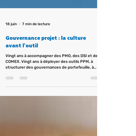
18 juin
7 min de lecture
Gouvernance projet : la culture
avant l'outil
Vingt ans à accompagner des PMO, des DSI et des
COMEX. Vingt ans à déployer des outils PPM, à
structurer des gouvernances de portefeuille, à
former des équipes projet. Et une conviction qui ne
s'est jamais démentie : quand la gouvernance
échoue, ce n'est jamais à cause de l'outil. C'est à
cause des non-dits. Des peurs d'arbitrer. Des
hiérarchies qui paralysent la décision. Des rôles
assignés mais jamais vraiment acceptés. La
gouvernance projet est d'abord un contrat humain.