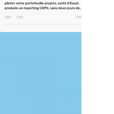
via l'UGAP.
Vous avez identifié le besoin. Un outil PPM pour
piloter votre portefeuille projets, sortir d'Excel,
produire un reporting COPIL sans deux jours de
consolidation manuelle. Vous avez même identifié
la solution. Et là, tout s'arrête. Parce que la
question qui bloque tout arrive : comment j'achète
ça sans lancer un appel d'offres qui va me prendre
12 mois ? La réponse s'appelle UGAP. Et la solution
PPM SuitePro-G y est référencé depuis 2019. Ce
guide vous explique concrètement c