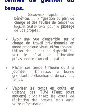
termes de gestion du 
temps. 
	Découvrez rapidement les 
bénéfices
 de la ‘'
gestion du plan de 
charge et des feuilles de temps’’
 du 
logiciel SuitePro-G pour le 
pilotage 
de vos projets :
Avoir une vue d’ensemble sur la 
charge de travail prévisionnelle en 
mode graphique visuel et/ou tableau : 
Utiliser des jauges de disponibilités, 
voir le détail de l’allocation 
prévisionnelle d’un collaborateur
Piloter ses temps à l’heure ou à la 
journée : 
Définissez la bonne 
granularité d’allocation et de suivi des 
temps. 
Valoriser les temps en coûts, en 
utilisant des TJM (Taux jours 
moyens) : 
Maîtrisez les coûts de 
réalisation des projets, mais aussi 
votre refacturation. 