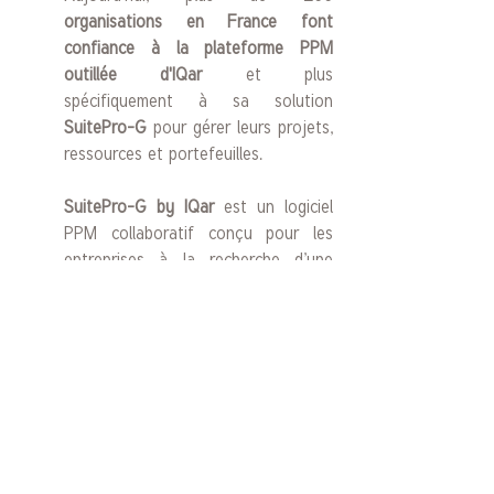
organisations en France font 
confiance à la plateforme PPM 
outillée d'IQar
 et plus 
spécifiquement à sa solution 
SuitePro-G
 pour gérer leurs projets, 
ressources et portefeuilles.
SuitePro-G by IQar
 est un logiciel 
PPM collaboratif conçu pour les 
entreprises à la recherche d’une 
solution simple, intuitive et 
connectée. 
Depuis sa création, 
SuitePro-G 
séduit et offre aux entreprise la 
possibilité de développer et ancrer 
une culture projet. 