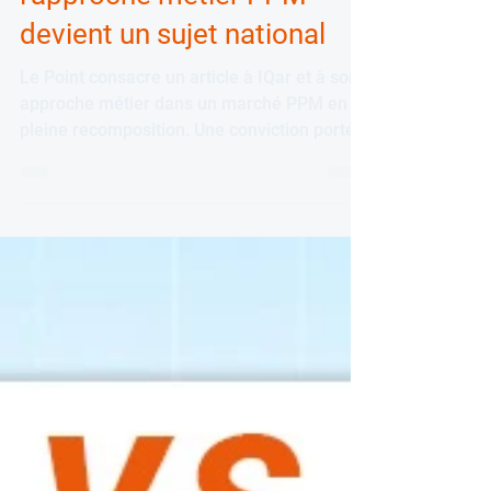
IQar dans Le Point : quand
l'approche métier PPM
devient un sujet national
Le Point consacre un article à IQar et à son
approche métier dans un marché PPM en
pleine recomposition. Une conviction portée
depuis 20 ans par Stéphanie Germain et
Erick Athier et que les chiffres confirment.