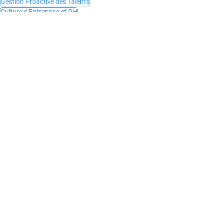
Gestion Proactive des Talents
Culture d'Entreprise et RH
RH et Performance des Projets
Solutions RH Technologiques
SuitePro-G comme Outil RH
Posts récents
Voir tout