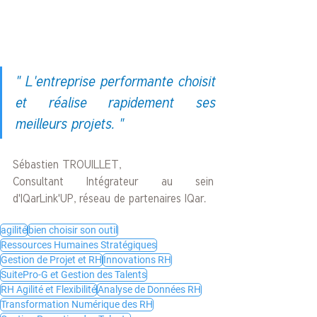
" L'entreprise performante choisit 
et réalise rapidement ses 
meilleurs projets. " 
Sébastien TROUILLET, 
Consultant Intégrateur au sein 
d'IQarLink'UP, réseau de partenaires IQar. 
agilité
bien choisir son outil
Ressources Humaines Stratégiques
Gestion de Projet et RH
Innovations RH
SuitePro-G et Gestion des Talents
RH Agilité et Flexibilité
Analyse de Données RH
Transformation Numérique des RH