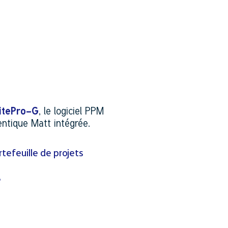
uitePro-G
, le logiciel PPM
entique Matt intégrée.
tefeuille de projets
e