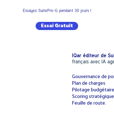
Essayez SuitePro-G pendant 30 jours !
Essai Gratuit
IQar éditeur de S
férencé UGAP
français avec IA ag
Gouvernance de por
eau Véritas SMPP
Plan de charges
Pilotage budgétair
Scoring stratégique
Feuille de route.